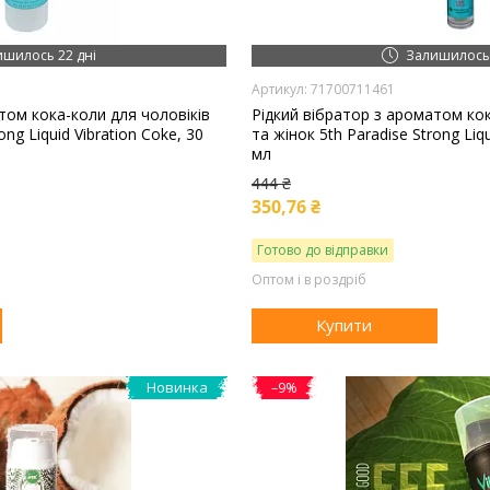
ишилось 22 дні
Залишилось 
71700711461
том кока-коли для чоловіків
Рідкий вібратор з ароматом кок
ong Liquid Vibration Coke, 30
та жінок 5th Paradise Strong Liqu
мл
444 ₴
350,76 ₴
Готово до відправки
Оптом і в роздріб
Купити
Новинка
–9%