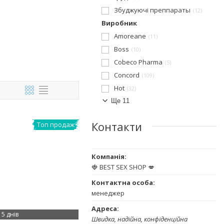
Збуджуючі преппараты
12
Виробник
Amoreane
11
Boss
10
Cobeco Pharma
5
Concord
109
Hot
32
Ще 11
Контакти
Топ продаж
🍓 BEST SEX SHOP 💋
менеджер
5 днів
Швидка, надійна, конфіденційна