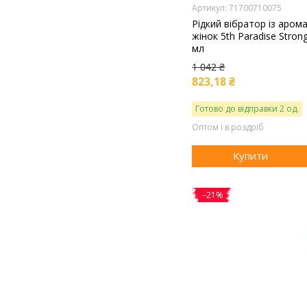
71700710075
Рідкий вібратор із аром
жінок 5th Paradise Strong
мл
1 042 ₴
823,18 ₴
Готово до відправки 2 од.
Оптом і в роздріб
Купити
–21%