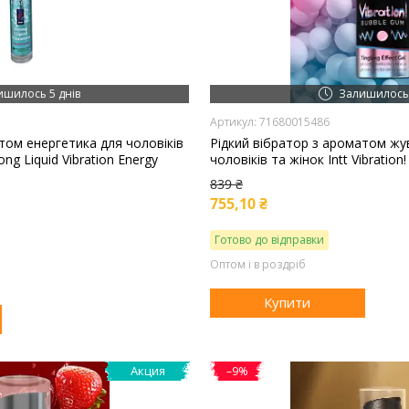
ишилось 5 днів
Залишилось 
71680015486
том енергетика для чоловіків
Рідкий вібратор з ароматом жу
ong Liquid Vibration Energy
чоловіків та жінок Intt Vibratio
839 ₴
755,10 ₴
Готово до відправки
Оптом і в роздріб
Купити
Акция
–9%