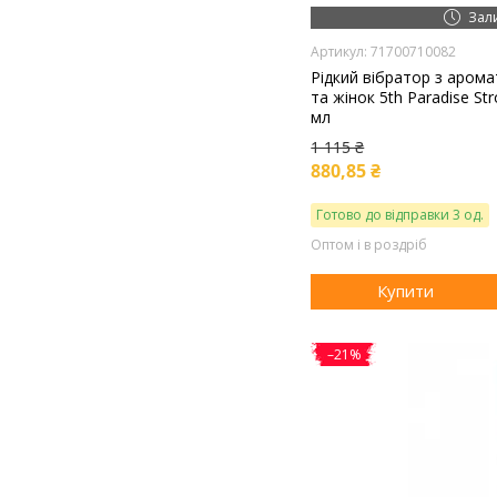
Зал
71700710082
Рідкий вібратор з арома
та жінок 5th Paradise Stro
мл
1 115 ₴
880,85 ₴
Готово до відправки 3 од.
Оптом і в роздріб
Купити
–21%