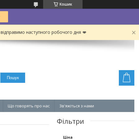
Кошик
 відправимо наступного робочого дня 💋
Пошук
Що говорять про нас
Зв'яжіться з нами
Фільтри
Ціна