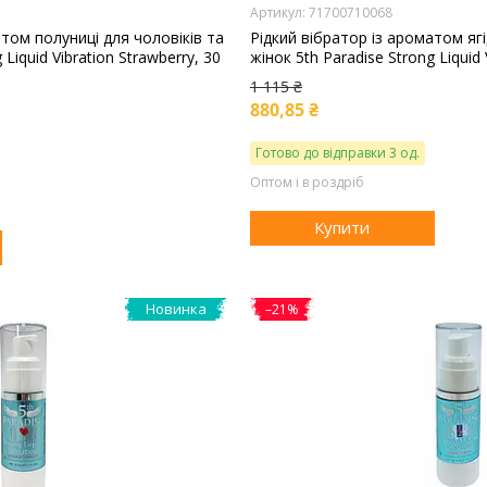
71700710068
атом полуниці для чоловіків та
Рідкий вібратор із ароматом ягі
 Liquid Vibration Strawberry, 30
жінок 5th Paradise Strong Liquid 
1 115 ₴
880,85 ₴
Готово до відправки 3 од.
Оптом і в роздріб
Купити
Новинка
–21%