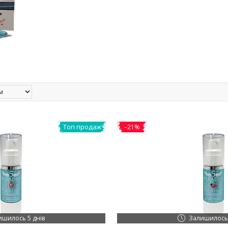
Топ продаж
–21%
ишилось 5 днів
Залишилось 