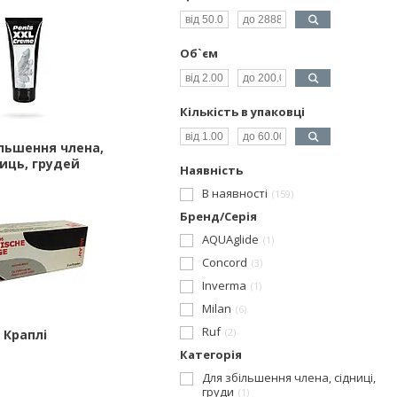
Об`єм
Кількість в упаковці
льшення члена,
ниць, грудей
Наявність
В наявності
159
Бренд/Серія
AQUAglide
1
Concord
3
Inverma
1
Milan
6
Ruf
2
Краплі
Категорія
Для збільшення члена, сідниці,
груди
1