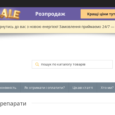
рнутись до вас з новою енергією! Замовлення приймаємо 24/7 —
нонімність
Як отримати і оплатити?
Цікаві статті
Хто ми?
препарати