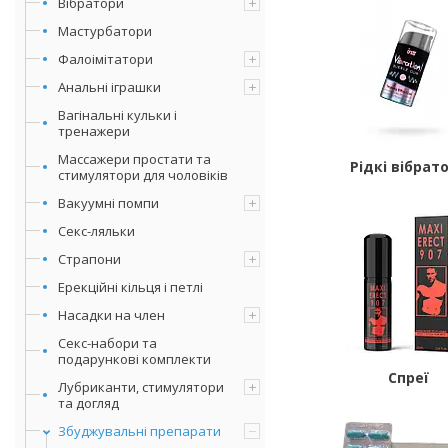
Вібратори
Мастурбатори
Фалоімітатори
Анальні іграшки
Вагінальні кульки і
тренажери
Массажери простати та
Рідкі вібрат
стимулятори для чоловіків
Вакуумні помпи
Секс-ляльки
Страпони
Ерекційні кільця і петлі
Насадки на член
Секс-набори та
подарункові комплекти
Спреї
Лубриканти, стимулятори
та догляд
Збуджувальні препарати