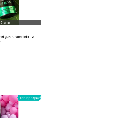
5 днів
жі для чоловіків та
л
Топ продаж