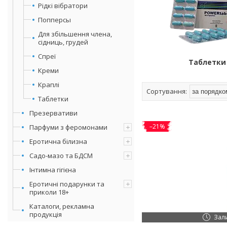
Рідкі вібратори
Попперсы
Для збільшення члена,
сідниць, грудей
Спреї
Таблетки
Креми
Краплі
Таблетки
Презервативи
–21%
Парфуми з феромонами
Еротична білизна
Садо-мазо та БДСМ
Інтимна гігієна
Еротичні подарунки та
приколи 18+
Каталоги, рекламна
продукція
Зал