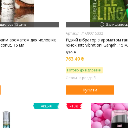
шилось 15 днів
Залишилось 
71680015332
совим ароматом для чоловіків
Рідкий вібратор з ароматом ган
Coconut, 15 мл
жінок Intt Vibration! Ganjah, 15 м
839 ₴
763,49 ₴
Готово до відправки
Оптом і в роздріб
Купити
Акция
–10%