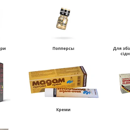
ори
Попперсы
Для збі
сід
Креми