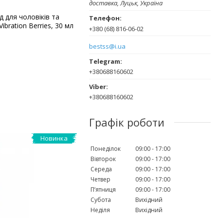
доставка, Луцьк, Україна
д для чоловіків та
Vibration Berries, 30 мл
+380 (68) 816-06-02
bestss@i.ua
+380688160602
+380688160602
Графік роботи
Новинка
Понеділок
09:00
17:00
Вівторок
09:00
17:00
Середа
09:00
17:00
Четвер
09:00
17:00
Пʼятниця
09:00
17:00
Субота
Вихідний
Неділя
Вихідний