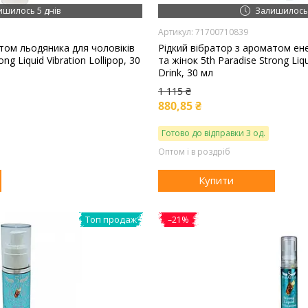
ишилось 5 днів
Залишилось 
71700710839
том льодяника для чоловіків
Рідкий вібратор з ароматом ене
ng Liquid Vibration Lollipop, 30
та жінок 5th Paradise Strong Liqu
Drink, 30 мл
1 115 ₴
880,85 ₴
Готово до відправки 3 од.
Оптом і в роздріб
Купити
Топ продаж
–21%