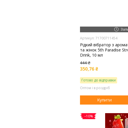
Зал
71700711454
Рідкий вібратор з арома
та жінок 5th Paradise Str
Drink, 10 мл
444 ₴
350,76 ₴
Готово до відправки
Оптом і в роздріб
Купити
–10%