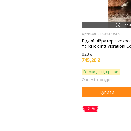
Зали
71680473905
Рідкий вібратор з коко
та жінок Intt Vibration! 
828 ₴
745,20 ₴
Готово до відправки
Оптом і в роздріб
Купити
–21%