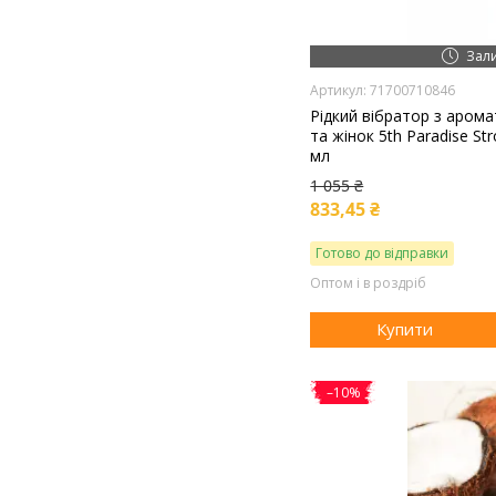
Зал
71700710846
Рідкий вібратор з арома
та жінок 5th Paradise Str
мл
1 055 ₴
833,45 ₴
Готово до відправки
Оптом і в роздріб
Купити
–10%