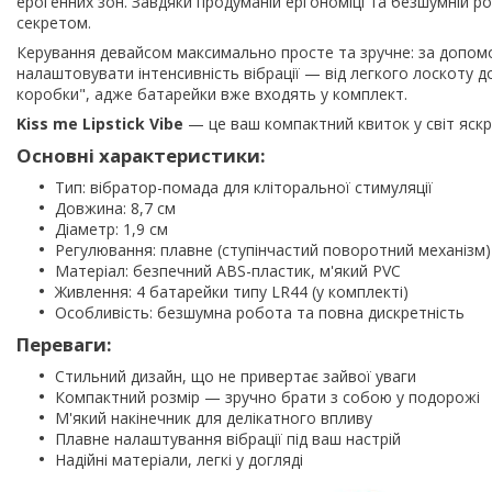
ерогенних зон. Завдяки продуманій ергономіці та безшумній 
секретом.
Керування девайсом максимально просте та зручне: за допом
налаштовувати інтенсивність вібрації — від легкого лоскоту 
коробки", адже батарейки вже входять у комплект.
Kiss me Lipstick Vibe
— це ваш компактний квиток у світ яскра
Основні характеристики:
Тип: вібратор-помада для кліторальної стимуляції
Довжина: 8,7 см
Діаметр: 1,9 см
Регулювання: плавне (ступінчастий поворотний механізм)
Матеріал: безпечний ABS-пластик, м'який PVC
Живлення: 4 батарейки типу LR44 (у комплекті)
Особливість: безшумна робота та повна дискретність
Переваги:
Стильний дизайн, що не привертає зайвої уваги
Компактний розмір — зручно брати з собою у подорожі
М'який накінечник для делікатного впливу
Плавне налаштування вібрації під ваш настрій
Надійні матеріали, легкі у догляді