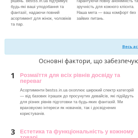
рішень. bestss.in.ua підтримує
гарантуючи повну анонімність т
будь-які ваші уподобання та
зручність для кожного клієнта.
фантазії, надаючи повний
Наша мета — ваш комфорт без
асортимент для жінок, чоловіків
зайвих питань.
та пар.
Весь а
Основні фактори, що забезпечу
1
Розмаїття для всіх рівнів досвіду та
переваг
Асортименти bestss.in.ua охоплює широкий спектр категорій
— від базових іграшок до просунутих девайсів, які підійдуть
для різних рівнів підготовки та будь-яких фантазій. Ми
враховуємо інтереси як новачків, так і досвідчених
користувачів.
3
Естетика та функціональність у кожному
товарі