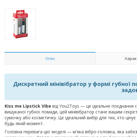
Опис
Харак
Дискретний мінівібратор у формі губної по
задо
Kiss me Lipstick Vibe
від You2Toys — це ідеальне поєднання с
вишуканої губної помади, цей мінівібратор стане вашим секре
сумочку або косметичку. Це ідеальний вибір для тих, хто ціну
будь-який момент.
Головна перевага цієї моделі — м'яка вібро-головка, яка забе