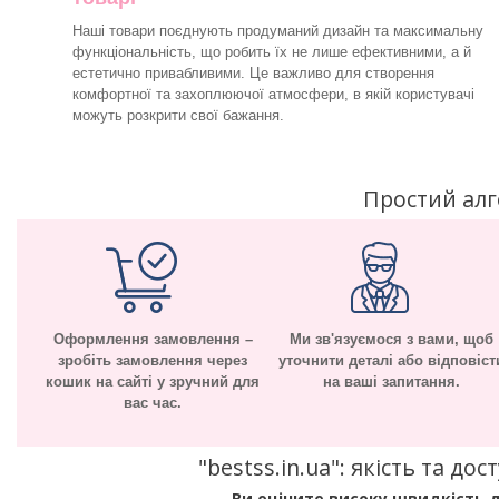
Наші товари поєднують продуманий дизайн та максимальну
функціональність, що робить їх не лише ефективними, а й
естетично привабливими. Це важливо для створення
комфортної та захоплюючої атмосфери, в якій користувачі
можуть розкрити свої бажання.
Простий ал
Оформлення замовлення –
Ми зв'язуємося з вами, щоб
зробіть замовлення через
уточнити деталі або відповіст
кошик на сайті у зручний для
на ваші запитання.
вас час.
"bestss.in.ua": якість та д
Ви оціните високу швидкість д