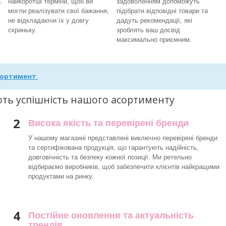
а
найкоротші терміни, щоб ви
задоволенням допоможуть
могли реалізувати свої бажання,
підібрати відповідні товари та
не відкладаючи їх у довгу
дадуть рекомендації, які
скриньку.
зроблять ваш досвід
максимально приємним.
сортимент
ють успішність нашого асортименту
2
Висока якість та перевірені бренди
У нашому магазині представлені виключно перевірені бренди
та сертифікована продукція, що гарантують надійність,
довговічність та безпеку кожної позиції. Ми ретельно
відбираємо виробників, щоб забезпечити клієнтів найкращими
продуктами на ринку.
4
Постійне оновлення та актуальність
трендів