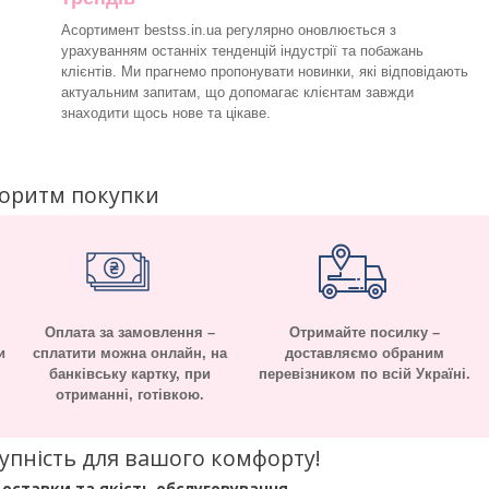
Асортимент bestss.in.ua регулярно оновлюється з
урахуванням останніх тенденцій індустрії та побажань
клієнтів. Ми прагнемо пропонувати новинки, які відповідають
актуальним запитам, що допомагає клієнтам завжди
знаходити щось нове та цікаве.
горитм покупки
Оплата за замовлення –
Отримайте посилку –
и
сплатити можна онлайн, на
доставляємо обраним
банківську картку, при
перевізником по всій Україні.
отриманні, готівкою.
оступність для вашого комфорту!
оставки та якість обслуговування