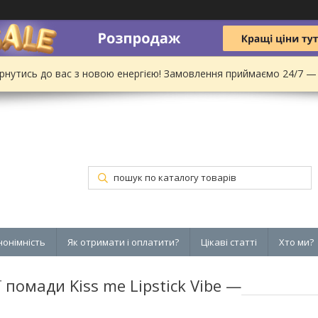
рнутись до вас з новою енергією! Замовлення приймаємо 24/7 —
нонімність
Як отримати і оплатити?
Цікаві статті
Хто ми?
 помади Kiss me Lipstick Vibe —