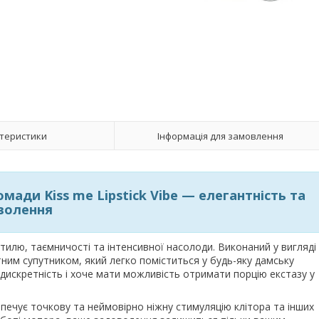
теристики
Інформація для замовлення
мади Kiss me Lipstick Vibe — елегантність та
волення
тилю, таємничості та інтенсивної насолоди. Виконаний у вигляді
тним супутником, який легко поміститься у будь-яку дамську
є дискретність і хоче мати можливість отримати порцію екстазу у
зпечує точкову та неймовірно ніжну стимуляцію клітора та інших