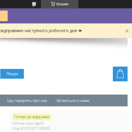
Кошик
 відправимо наступного робочого дня 💋
Пошук
Що говорять про нас
Зв'яжіться з нами
Готово до відправки
Оптом і в роздріб
Код:
61325671160000