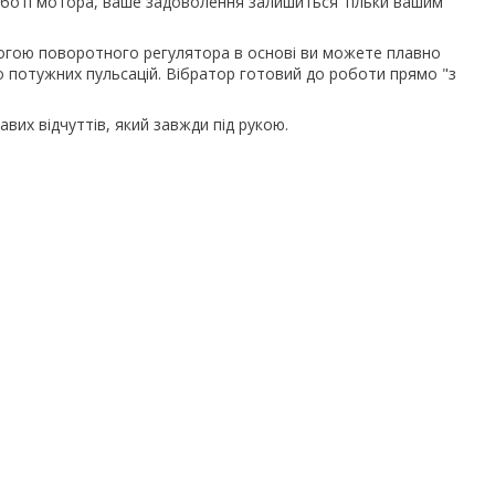
роботі мотора, ваше задоволення залишиться тільки вашим
огою поворотного регулятора в основі ви можете плавно
до потужних пульсацій. Вібратор готовий до роботи прямо "з
вих відчуттів, який завжди під рукою.