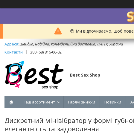
😉 Ми відпочиваємо, щоб пове
Швидка, надійна, конфіденційна доставка, Луцьк, Україна
+380 (68) 816-06-02
Best Sex Shop
🏠
Наш асортимент
Гарячі знижки
Новинки
А
Дискретний мінівібратор у формі губної
елегантність та задоволення