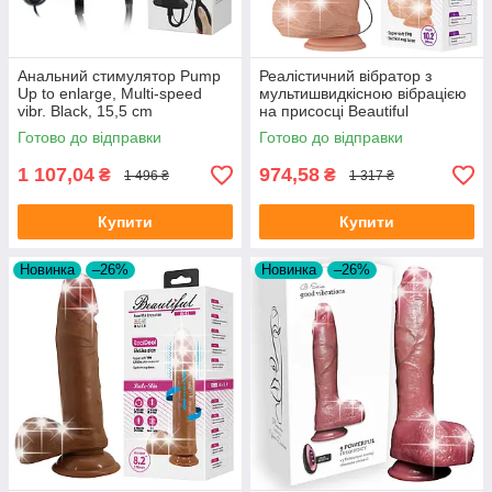
Анальний стимулятор Pump
Реалістичний вібратор з
Up to enlarge, Multi-speed
мультишвидкісною вібрацією
vibr. Black, 15,5 cm
на присосці Beautiful
Encounter Bergrisi Vibrator
Готово до відправки
Готово до відправки
Flesh
1 107,04
974,58
₴
₴
1 496 ₴
1 317 ₴
Купити
Купити
Новинка
–26%
Новинка
–26%