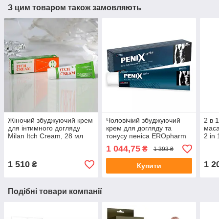
З цим товаром також замовляють
Жіночий збуджуючий крем
Чоловічіий збуджуючий
2 в 
для інтимного догляду
крем для догляду та
маса
Milan Itch Cream, 28 мл
тонусу пеніса EROpharm
2 in
PeniX Active, 75 мл 💪
125 
1 044,75
₴
1 393 ₴
1 510
1 2
₴
Купити
Подібні товари компанії