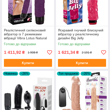
Реалістичний силіконовий
Яскравий гнучкий блискучий
вібратор із 7 режимами
вібратор у реалістичному
вібрації Vibra Lotus Natural
дизайні Big Jelly
Vibrator
Готово до відправки
Готово до відправки
1 411,92
1 621,34
₴
₴
1 908 ₴
2 191 ₴
Купити
Купити
Новинка
–26%
Топ продажів
–26%