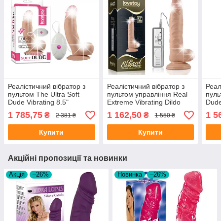
Реалістичний вібратор з
Реалістичний вібратор з
Реал
пультом The Ultra Soft
пультом управління Real
пуль
Dude Vibrating 8.5"
Extreme Vibrating Dildo
Dude
8.5"
1 785,75
1 162,50
1 5
₴
₴
2 381 ₴
1 550 ₴
Купити
Купити
Акційні пропозиції та новинки
Акція
–26%
Новинка
–26%