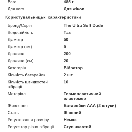
Вага
485 г
Для кого
Для жінок
Користувальницькі характеристики
Бренд/Серія
The Ultra Soft Dude
Водостійкість
Так
Діаметр
50
Діаметр (см)
5
Довжина
200
Довжина (см)
20
Категорія
Вібратор
Кількість батарейок
2 шт.
Кількість швидкостей
10
вібрації
Матеріал
Термопластичний
еластомер
Живлення
Батарейки ААА (2 штуки)
Стать
Жіночий
Регулювання розміру
Немає
Регулятор рівня вібрації
Ступінчастий