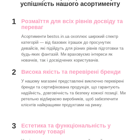
успішність нашого асортименту
1
Розмаїття для всіх рівнів досвіду та
переваг
Асортименти bestss.in.ua охоплює широкий спектр
категорій — від базових іграшок до просунутих
девайсів, які підійдуть для різних рівнів підготовки та
будь-яких фантазій. Ми враховуємо інтереси як
новачків, так і досвідчених користувачів.
2
Висока якість та перевірені бренди
У нашому магазині представлені виключно перевірені
бренди та сертифікована продукція, що гарантують
надійність, довговічність та безпеку кожної позиції. Ми
ретельно відбираємо виробників, щоб забезпечити
клієнтів найкращими продуктами на ринку.
3
Естетика та функціональність у
кожному товарі