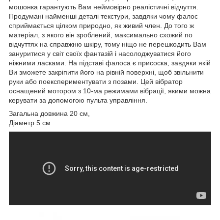
мошонка гарантують Вам неймовірно реалістичні відчуття.
Продумані найменші деталі текстури, завдяки чому фалос
сприймається цілком природно, як живий член. До того ж
матеріал, з якого він зроблений, максимально схожий по
відчуттях на справжню шкіру, тому ніщо не перешкодить Вам
зануритися у світ своїх фантазій і насолоджуватися його
ніжними ласками. На підставі фалоса є присоска, завдяки якій
Ви зможете закріпити його на рівній поверхні, щоб звільнити
руки або поекспериментувати з позами. Цей вібратор
оснащений мотором з 10-ма режимами вібрації, якими можна
керувати за допомогою пульта управління.
Загальна довжина 20 см,
Діаметр 5 см