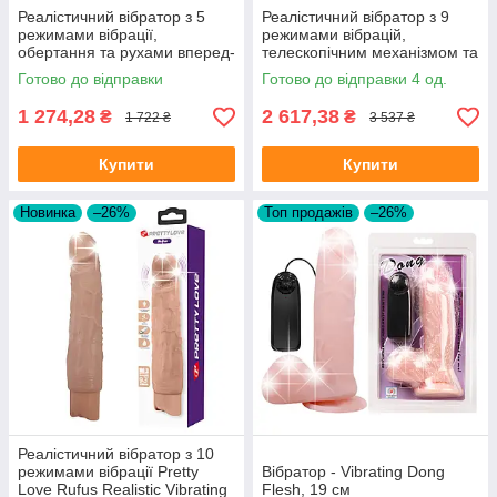
Реалістичний вібратор з 5
Реалістичний вібратор з 9
режимами вібрації,
режимами вібрацій,
обертання та рухами вперед-
телескопічним механізмом та
назад Beautiful Encounter
підігрівом B-Series Good
Готово до відправки
Готово до відправки 4 од.
Abel Vibrator Latin
Vibrations Power Stroke
1 274,28
2 617,38
₴
₴
1 722 ₴
3 537 ₴
Купити
Купити
Новинка
–26%
Топ продажів
–26%
Реалістичний вібратор з 10
режимами вібрації Pretty
Вібратор - Vibrating Dong
Love Rufus Realistic Vibrating
Flesh, 19 см