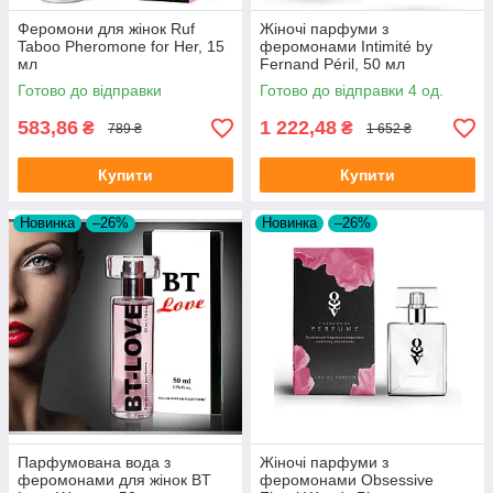
Феромони для жінок Ruf
Жіночі парфуми з
Taboo Pheromone for Her, 15
феромонами Intimité by
мл
Fernand Péril, 50 мл
Готово до відправки
Готово до відправки 4 од.
583,86
1 222,48
₴
₴
789 ₴
1 652 ₴
Купити
Купити
Новинка
–26%
Новинка
–26%
Парфумована вода з
Жіночі парфуми з
феромонами для жінок BT
феромонами Obsessive