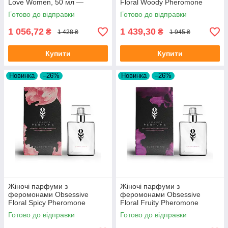
Love Women, 50 мл —
Floral Woody Pheromone
чувственность в каждом
Parfume, 30 мл
Готово до відправки
Готово до відправки
вдохе
1 056,72
1 439,30
₴
₴
1 428 ₴
1 945 ₴
Купити
Купити
Новинка
–26%
Новинка
–26%
Жіночі парфуми з
Жіночі парфуми з
феромонами Obsessive
феромонами Obsessive
Floral Spicy Pheromone
Floral Fruity Pheromone
Parfume, 30 мл
Parfume, 30 мл
Готово до відправки
Готово до відправки