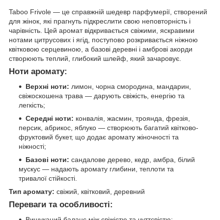
Taboo Frivole — це справжній шедевр парфумерії, створений
для жінок, які прагнуть підкреслити свою неповторність і
чарівність. Цей аромат відкривається свіжими, яскравими
нотами цитрусових і ягід, поступово розкривається ніжною
квітковою серцевиною, а базові деревні і амброві акорди
створюють теплий, глибокий шлейф, який зачаровує.
Ноти аромату:
Верхні ноти:
лимон, чорна смородина, мандарин,
свіжоскошена трава — дарують свіжість, енергію та
легкість;
Середні ноти:
конвалія, жасмин, троянда, фрезія,
персик, абрикос, яблуко — створюють багатий квітково-
фруктовий букет, що додає аромату жіночності та
ніжності;
Базові ноти:
сандалове дерево, кедр, амбра, білий
мускус — надають аромату глибини, теплоти та
тривалої стійкості.
Тип аромату:
свіжий, квітковий, деревний
Переваги та особливості:
Вишуканий баланс між свіжістю та чуттєвістю;