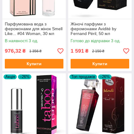
Парфумована вода з
Жіночі парфуми з
феромонами для жінок Smell
феромонами Avidité by
Like... #04 Woman, 30 мл
Fernand Péril, 50 мл
(Issey Miyake L’Eau d’Issey)
В наявності 3 од.
Готово до відправки 3 од.
976,32
1 591
₴
₴
1 356 ₴
2 150 ₴
Купити
Купити
Акція
–26%
Топ продажів
–26%