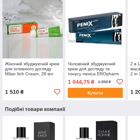
Жіночий збуджуючий крем
Чоловічіий збуджуючий
2 в 
для інтимного догляду
крем для догляду та
маса
Milan Itch Cream, 28 мл
тонусу пеніса EROpharm
2 in
PeniX Active, 75 мл 💪
125 
1 044,75
₴
1 393 ₴
1 510
1 2
₴
Купити
Подібні товари компанії