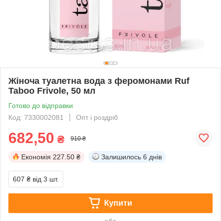
Жіноча туалетна вода з феромонами Ruf
Taboo Frivole, 50 мл
Готово до відправки
Код: 7330002081
Опт і роздріб
682,50
₴
910 ₴
Економія
227.50 ₴
Залишилось
6 днів
607 ₴
від 3 шт.
Купити
або