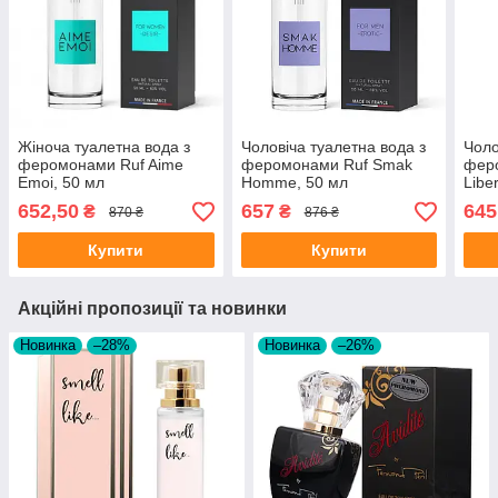
Жіноча туалетна вода з
Чоловіча туалетна вода з
Чоло
феромонами Ruf Aime
феромонами Ruf Smak
фер
Emoi, 50 мл
Homme, 50 мл
Libe
652,50
657
645
₴
₴
870 ₴
876 ₴
Купити
Купити
Акційні пропозиції та новинки
Новинка
–28%
Новинка
–26%