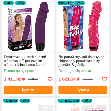
Акція
–26%
Новинка
–26%
Реалістичний силіконовий
Яскравий гнучкий блискучий
вібратор із 7 режимами
вібратор у реалістичному
вібрації Vibra Lotus Natural
дизайні Big Jelly
Vibrator
Готово до відправки
Готово до відправки
1 411,92
1 621,34
₴
₴
1 908 ₴
2 191 ₴
Купити
Купити
Новинка
–26%
Топ продажів
–26%