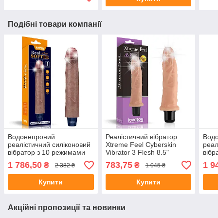
Подібні товари компанії
Водонепроний
Реалістичний вібратор
Вод
реалістичний силіконовий
Xtreme Feel Cyberskin
реал
вібратор з 10 режимами
Vibrator 3 Flesh 8.5"
вібр
вібрації Real Softee
вібр
1 786,50
783,75
1 9
₴
₴
2 382 ₴
1 045 ₴
Rechargeable Silicone
11" 
Vibrating Dildo 9" 💖
пако
Купити
Купити
Акційні пропозиції та новинки