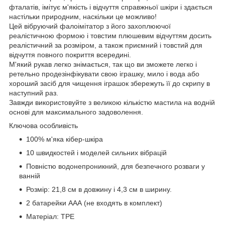
фталатів, імітує м'якість і відчуття справжньої шкіри і здається
настільки природним, наскільки це можливо!
Цей вібруючий фалоімітатор з його захоплюючої
реалістичною формою і товстим плюшевим відчуттям досить
реалістичний за розміром, а також приємний і товстий для
відчуття повного покриття всередині.
М'який рукав легко знімається, так що ви зможете легко і
ретельно продезінфікувати свою іграшку, мило і вода або
хороший засіб для чищення іграшок збережуть її до скрипу в
наступний раз.
Завжди використовуйте з великою кількістю мастила на водній
основі для максимального задоволення.
Ключова особливість
100% м'яка кібер-шкіра
10 швидкостей і моделей сильних вібрацій
Повністю водонепроникний, для безпечного розваги у
ванній
Розмір: 21,8 см в довжину і 4,3 см в ширину.
2 батарейки ААА (не входять в комплект)
Матеріал: TPE