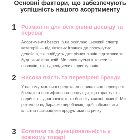
Основні фактори, що забезпечують
успішність нашого асортименту
1
Розмаїття для всіх рівнів досвіду та
переваг
Асортименти bestss.in.ua охоплює широкий спектр
категорій — від базових іграшок до просунутих
девайсів, які підійдуть для різних рівнів підготовки та
будь-яких фантазій. Ми враховуємо інтереси як
новачків, так і досвідчених користувачів.
2
Висока якість та перевірені бренди
У нашому магазині представлені виключно перевірені
бренди та сертифікована продукція, що гарантують
надійність, довговічність та безпеку кожної позиції. Ми
ретельно відбираємо виробників, щоб забезпечити
клієнтів найкращими продуктами на ринку.
3
Естетика та функціональність у
кожному товарі