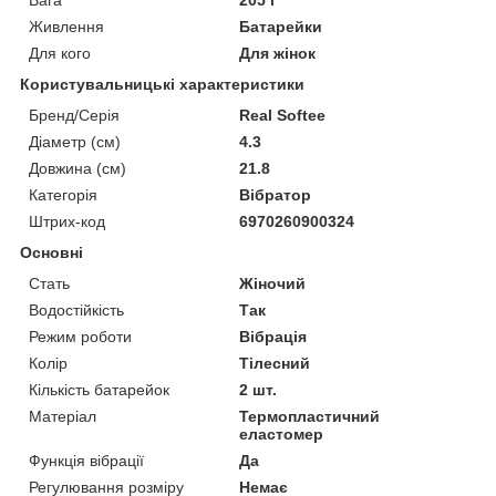
Вага
205 г
Живлення
Батарейки
Для кого
Для жінок
Користувальницькі характеристики
Бренд/Серія
Real Softee
Діаметр (см)
4.3
Довжина (см)
21.8
Категорія
Вібратор
Штрих-код
6970260900324
Основні
Стать
Жіночий
Водостійкість
Так
Режим роботи
Вібрація
Колір
Тілесний
Кількість батарейок
2 шт.
Матеріал
Термопластичний
еластомер
Функція вібрації
Да
Регулювання розміру
Немає