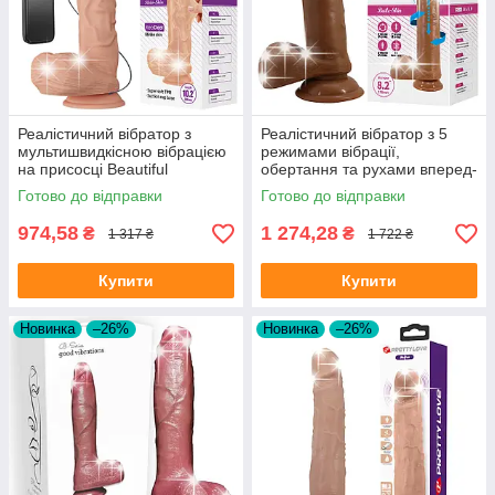
Реалістичний вібратор з
Реалістичний вібратор з 5
мультишвидкісною вібрацією
режимами вібрації,
на присосці Beautiful
обертання та рухами вперед-
Encounter Bergrisi Vibrator
назад Beautiful Encounter
Готово до відправки
Готово до відправки
Flesh
Abel Vibrator Latin
974,58
1 274,28
₴
₴
1 317 ₴
1 722 ₴
Купити
Купити
Новинка
–26%
Новинка
–26%