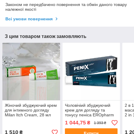
Законом не передбачено повернення та обмін даного товару
належної якості
Всі умови повернення
З цим товаром також замовляють
Жіночий збуджуючий крем
Чоловічіий збуджуючий
2 в 
для інтимного догляду
крем для догляду та
маса
Milan Itch Cream, 28 мл
тонусу пеніса EROpharm
2 in
PeniX Active, 75 мл 💪
125 
1 044,75
₴
1 393 ₴
1 510
1 2
₴
Купити