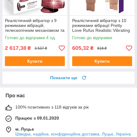
Реалістичний вібратор з 9
Реалістичний вібратор з 10
режимами вібрацій,
режимами вібрації Pretty
телескопічним механізмом та
Love Rufus Realistic Vibrating
підігрівом B-Series Good
Dildo Flesh
Готово до відправки 4 од.
Готово до відправки
Vibrations Power Stroke
2 617,38
605,32
₴
₴
3 537 ₴
818 ₴
Купити
Купити
Показати ще
Про нас
100% позитивних з 118 відгуків за рік
Працює з 09.01.2020
м. Луцьк
Швидка, надійна, конфіденційна доставка, Луцьк, Україна