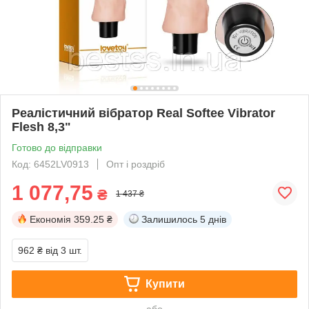
Реалістичний вібратор Real Softee Vibrator
Flesh 8,3"
Готово до відправки
Код: 6452LV0913
Опт і роздріб
1 077,75
₴
1 437 ₴
Економія
359.25 ₴
Залишилось
5 днів
962 ₴
від 3 шт.
Купити
або