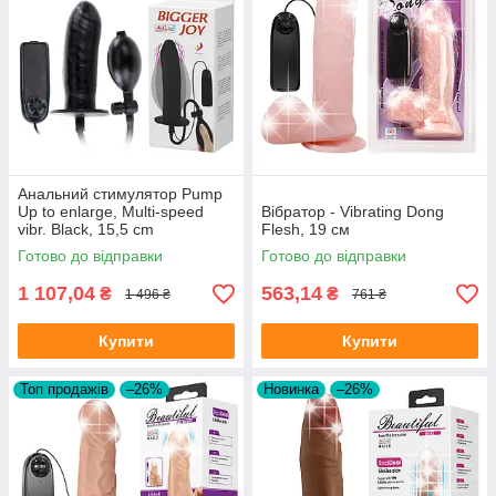
Анальний стимулятор Pump
Up to enlarge, Multi-speed
Вібратор - Vibrating Dong
vibr. Black, 15,5 cm
Flesh, 19 см
Готово до відправки
Готово до відправки
1 107,04
563,14
₴
₴
1 496 ₴
761 ₴
Купити
Купити
Топ продажів
–26%
Новинка
–26%