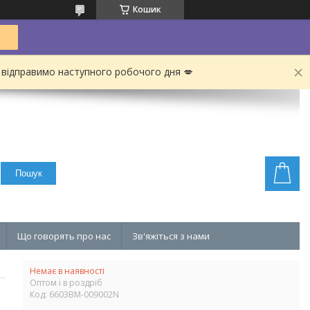
Кошик
 відправимо наступного робочого дня 💋
Пошук
Що говорять про нас
Зв'яжіться з нами
Немає в наявності
Оптом і в роздріб
Код:
6603BM-009002N