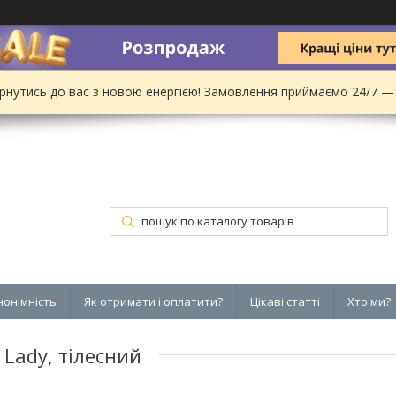
рнутись до вас з новою енергією! Замовлення приймаємо 24/7 —
нонімність
Як отримати і оплатити?
Цікаві статті
Хто ми?
 Lady, тілесний