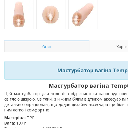
Опис
Харак
Мастурбатор вагіна Tempt
Мастурбатор вагіна Tempt
Цей мастурбатор для чоловіків відрізняється напрочуд при
світлою шкірою. Світлий, з ніжним білим відтінком аксесуар імі
детально опрацьовані, що додає дизайну аксесуара ще більше
ним легко і комфортно.
Матеріал:
TPR
Вага:
137 г