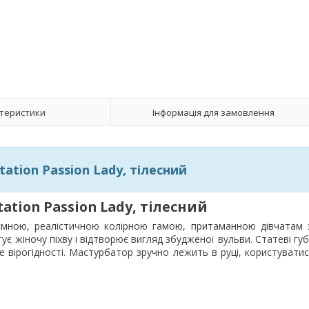
теристики
Інформація для замовлення
ation Passion Lady, тілесний
ation Passion Lady, тілесний
ємною, реалістичною колірною гамою, притаманною дівчатам 
тує жіночу піхву і відтворює вигляд збудженої вульви. Статеві гу
 вірогідності. Мастурбатор зручно лежить в руці, користувати