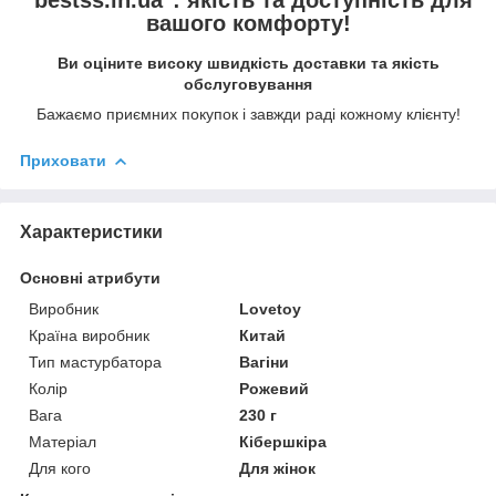
"bestss.in.ua": якість та доступність для
вашого комфорту!
Ви оціните високу швидкість доставки та якість
обслуговування
Бажаємо приємних покупок і завжди раді кожному клієнту!
Приховати
Характеристики
Основні атрибути
Виробник
Lovetoy
Країна виробник
Китай
Тип мастурбатора
Вагіни
Колір
Рожевий
Вага
230 г
Матеріал
Кібершкіра
Для кого
Для жінок