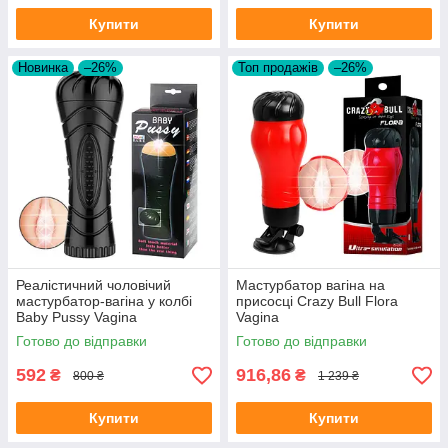
Купити
Купити
Новинка
–26%
Топ продажів
–26%
Реалістичний чоловічий
Мастурбатор вагіна на
мастурбатор-вагіна у колбі
присосці Crazy Bull Flora
Baby Pussy Vagina
Vagina
Masturbator Cup
Готово до відправки
Готово до відправки
592
916,86
₴
₴
800 ₴
1 239 ₴
Купити
Купити