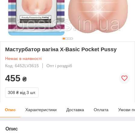
Мастурбатор вагіна X-Basic Pocket Pussy
Немає в наявності
Код: 6452LV3615
Опт і роздріб
455
₴
308 ₴
від 3 шт.
Опис
Характеристики
Доставка
Оплата
Умови п
Опис