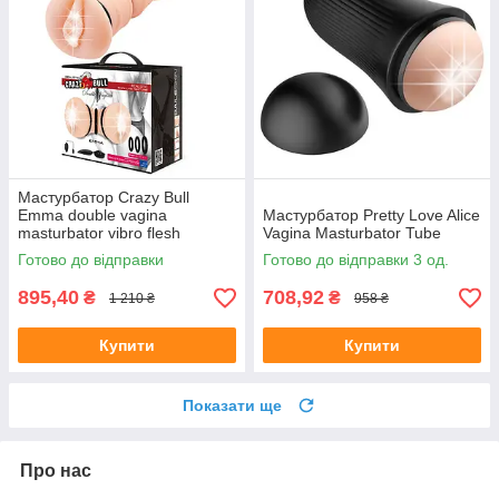
Мастурбатор Crazy Bull
Emma double vagina
Мастурбатор Pretty Love Alice
masturbator vibro flesh
Vagina Masturbator Tube
Готово до відправки
Готово до відправки 3 од.
895,40
708,92
₴
₴
1 210 ₴
958 ₴
Купити
Купити
Показати ще
Про нас