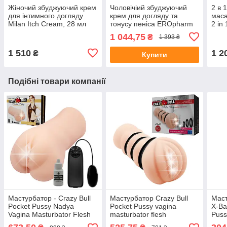
Жіночий збуджуючий крем
Чоловічіий збуджуючий
2 в 
для інтимного догляду
крем для догляду та
маса
Milan Itch Cream, 28 мл
тонусу пеніса EROpharm
2 in
PeniX Active, 75 мл 💪
125 
1 044,75
₴
1 393 ₴
1 510
1 2
₴
Купити
Подібні товари компанії
Мастурбатор - Crazy Bull
Мастурбатор Crazy Bull
Маст
Pocket Pussy Nadya
Pocket Pussy vagina
X-Ba
Vagina Masturbator Flesh
masturbator flesh
Puss
Vibrating