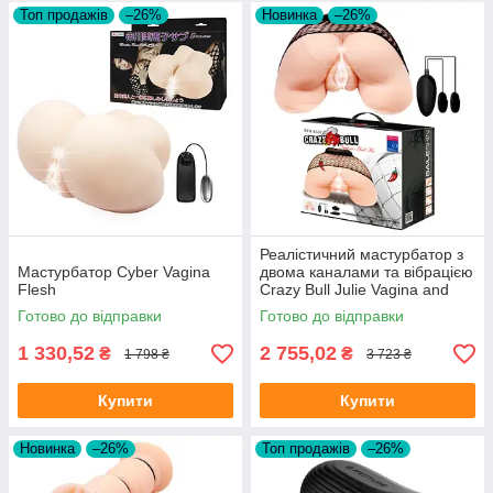
Топ продажів
–26%
Новинка
–26%
Реалістичний мастурбатор з
Мастурбатор Cyber Vagina
двома каналами та вібрацією
Flesh
Crazy Bull Julie Vagina and
Anus Masturbator
Готово до відправки
Готово до відправки
1 330,52
2 755,02
₴
₴
1 798 ₴
3 723 ₴
Купити
Купити
Новинка
–26%
Топ продажів
–26%