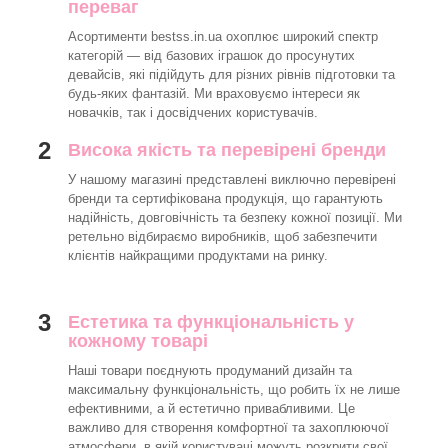
переваг
Асортименти bestss.in.ua охоплює широкий спектр
категорій — від базових іграшок до просунутих
девайсів, які підійдуть для різних рівнів підготовки та
будь-яких фантазій. Ми враховуємо інтереси як
новачків, так і досвідчених користувачів.
2
Висока якість та перевірені бренди
У нашому магазині представлені виключно перевірені
бренди та сертифікована продукція, що гарантують
надійність, довговічність та безпеку кожної позиції. Ми
ретельно відбираємо виробників, щоб забезпечити
клієнтів найкращими продуктами на ринку.
3
Естетика та функціональність у
кожному товарі
Наші товари поєднують продуманий дизайн та
максимальну функціональність, що робить їх не лише
ефективними, а й естетично привабливими. Це
важливо для створення комфортної та захоплюючої
атмосфери, в якій користувачі можуть розкрити свої