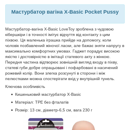
Мастурбатор вагіна X-Basic Pocket Pussy
Мастурбатор-вагіна X-Basic LoveToy зроблена з чудовою
кібершкіри і в точності імітує відчуття від контакту з цим
піхвою. Ця маленька іграшка прийде на допомогу, коли
чоловік позбавлений жіночої ласки, але бажає зняти напругу в
максимально комфортних умовах. Гаджет порадує високою
якістю і достовірністю в імітації статевого акту з жінкою.
Передня частина відтворює зовнішній вигляд входу в піхву,
статеві губи добре опрацьовані і пофарбовані в насичений
рожевий колір. Вони злегка розсунуті в сторони і між
пелюстками можна спостерігати вхід у внутрішній тунель.
Ключова особливість
Кишеньковий мастурбатор X-Basic
Матеріал: TPE без фталатів
Розмір: 13 см, діаметр-6,5 см, вага 230 г