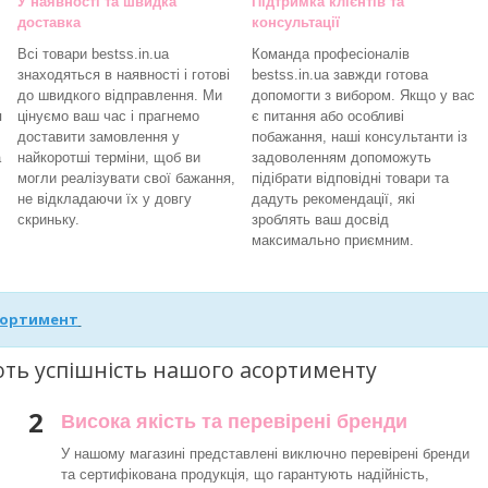
У наявності та швидка
Підтримка клієнтів та
доставка
консультації
Всі товари bestss.in.ua
Команда професіоналів
знаходяться в наявності і готові
bestss.in.ua завжди готова
до швидкого відправлення. Ми
допомогти з вибором. Якщо у вас
я
цінуємо ваш час і прагнемо
є питання або особливі
доставити замовлення у
побажання, наші консультанти із
а
найкоротші терміни, щоб ви
задоволенням допоможуть
могли реалізувати свої бажання,
підібрати відповідні товари та
не відкладаючи їх у довгу
дадуть рекомендації, які
скриньку.
зроблять ваш досвід
максимально приємним.
сортимент
ють успішність нашого асортименту
2
Висока якість та перевірені бренди
У нашому магазині представлені виключно перевірені бренди
та сертифікована продукція, що гарантують надійність,