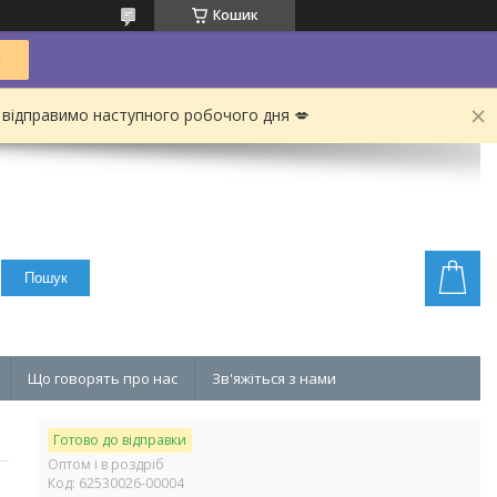
Кошик
 відправимо наступного робочого дня 💋
Пошук
Що говорять про нас
Зв'яжіться з нами
Готово до відправки
Оптом і в роздріб
Код:
62530026-00004