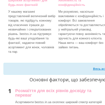
Широкий асортимент для
Анонімність та
будь-яких фантазій
конфіденційність
У нашому магазині
Ми розуміємо, наскільки
представлений величезний вибір
важливими є конфіденційність і
товарів, які підійдуть кожному:
комфорт. Всі замовлення
від класичних іграшок до
обробляються та доставляютьс
незвичайних і спеціалізованих
у нейтральній упаковці,
рішень. bestss.in.ua підтримує
гарантуючи повну анонімність т
будь-які ваші уподобання та
зручність для кожного клієнта.
фантазії, надаючи повний
Наша мета — ваш комфорт без
асортимент для жінок, чоловіків
зайвих питань.
та пар.
Весь а
Основні фактори, що забезпечу
1
Розмаїття для всіх рівнів досвіду та
переваг
Асортименти bestss.in.ua охоплює широкий спектр категорій