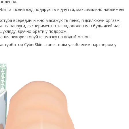
волення.
губи та тісний вхід подарують відчуття, максимально наближені
стура всередині ніжно масажують пеніс, підсилюючи оргазм.
яття напруги, експериментів та задоволення в будь-який час.
шухляду, зручно брати у подорож.
ання використовуйте змазку на водній основі.
 мастурбатор CyberSkin стане твоїм улюбленим партнером у