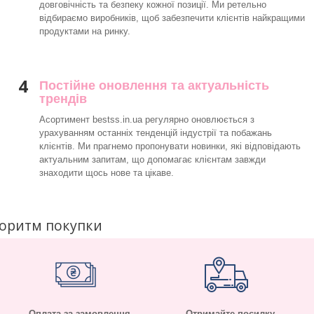
довговічність та безпеку кожної позиції. Ми ретельно
відбираємо виробників, щоб забезпечити клієнтів найкращими
продуктами на ринку.
4
Постійне оновлення та актуальність
трендів
Асортимент bestss.in.ua регулярно оновлюється з
урахуванням останніх тенденцій індустрії та побажань
клієнтів. Ми прагнемо пропонувати новинки, які відповідають
актуальним запитам, що допомагає клієнтам завжди
знаходити щось нове та цікаве.
горитм покупки
Оплата за замовлення –
Отримайте посилку –