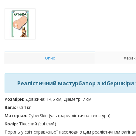
Опис
Харак
Реалістичний мастурбатор з кібершкіри 
Розміри:
Довжина: 14,5 см, Діаметр: 7 см
Вага:
0,34 кг
Матеріал:
CyberSkin (ультрареалістична текстура)
Колір:
Тілесний (світлий)
Поринь у світ справжньої насолоди з цим реалістичним вагіна