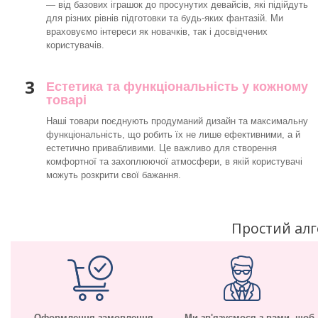
— від базових іграшок до просунутих девайсів, які підійдуть
для різних рівнів підготовки та будь-яких фантазій. Ми
враховуємо інтереси як новачків, так і досвідчених
користувачів.
3
Естетика та функціональність у кожному
товарі
Наші товари поєднують продуманий дизайн та максимальну
функціональність, що робить їх не лише ефективними, а й
естетично привабливими. Це важливо для створення
комфортної та захоплюючої атмосфери, в якій користувачі
можуть розкрити свої бажання.
Простий ал
Оформлення замовлення –
Ми зв'язуємося з вами, щоб