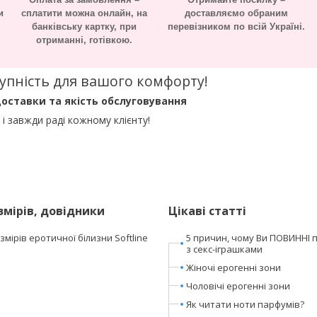
и
сплатити можна онлайн, на
доставляємо обраним
банківську картку, при
перевізником по всій Україні.
отриманні, готівкою.
оступність для вашого комфорту!
оставки та якість обслуговування
і завжди раді кожному клієнту!
змірів, довідники
Цікаві статті
мірів еротичної білизни Softline
5 причин, чому Ви ПОВИННІ 
з секс-іграшками
Жіночі ерогенні зони
Чоловічі ерогенні зони
Як читати ноти парфумів?