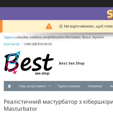
😉 Ми відпочиваємо, щоб пове
Швидка, надійна, конфіденційна доставка, Луцьк, Україна
+380 (68) 816-06-02
Best Sex Shop
🏠
Наш асортимент
Гарячі знижки
Новинки
А
Реалістичний мастурбатор з кібершкіри
Masturbator