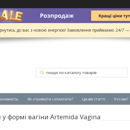
рнутись до вас з новою енергією! Замовлення приймаємо 24/7 —
нонімність
Як отримати і оплатити?
Цікаві статті
Хто ми?
 у формі вагіни Artemida Vagina