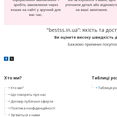
зробіть замовлення через
уточнити деталі або відповіст
кошик на сайті у зручний для
на ваші запитання.
вас час.
"bestss.in.ua": якість та д
Ви оціните високу швидкість д
Бажаємо приємних покупок 
Хто ми?
Таблиці ро
Хто ми?
Таблиця роз
Що говорять про нас
Договір публічної оферти
Політика конфіденційності
Зв'яжіться з нами