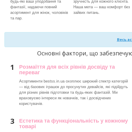
будь-які ваші уподобання та
зручність для кожного клієнта.
фантазії, надаючи повний
Наша мета — ваш комфорт без
асортимент для жінок, чоловіків
зайвих питань.
та пар.
Весь а
Основні фактори, що забезпечу
1
Розмаїття для всіх рівнів досвіду та
переваг
Асортименти bestss.in.ua охоплює широкий спектр категорій
— від базових іграшок до просунутих девайсів, які підійдуть
для різних рівнів підготовки та будь-яких фантазій. Ми
враховуємо інтереси як новачків, так і досвідчених
користувачів.
3
Естетика та функціональність у кожному
товарі