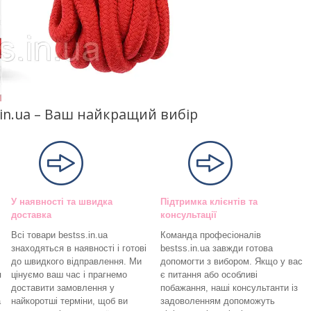
s.in.ua – Ваш найкращий вибір
У наявності та швидка
Підтримка клієнтів та
доставка
консультації
Всі товари bestss.in.ua
Команда професіоналів
знаходяться в наявності і готові
bestss.in.ua завжди готова
до швидкого відправлення. Ми
допомогти з вибором. Якщо у вас
я
цінуємо ваш час і прагнемо
є питання або особливі
доставити замовлення у
побажання, наші консультанти із
а
найкоротші терміни, щоб ви
задоволенням допоможуть