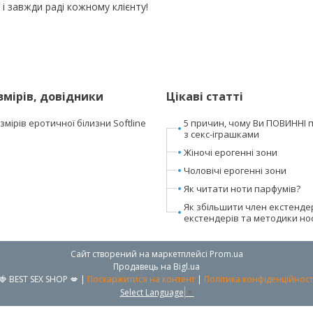
і завжди раді кожному клієнту!
змірів, довідники
Цікаві статті
мірів еротичної білизни Softline
5 причин, чому Ви ПОВИННІ 
з секс-іграшками
Жіночі ерогенні зони
Чоловічі ерогенні зони
Як читати ноти парфумів?
Як збільшити член екстенде
екстендерів та методики но
Сайт створений на маркетплейсі
Prom.ua
Продавець на Bigl.ua
🍓 BEST SEX SHOP 💋 |
Поскаржитися на контент
|
Політика конфіденційност
Select Language
▼