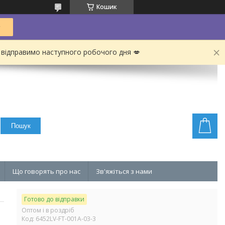
Кошик
 відправимо наступного робочого дня 💋
Пошук
Що говорять про нас
Зв'яжіться з нами
Готово до відправки
Оптом і в роздріб
Код:
6452LV-FT-001A-03-3