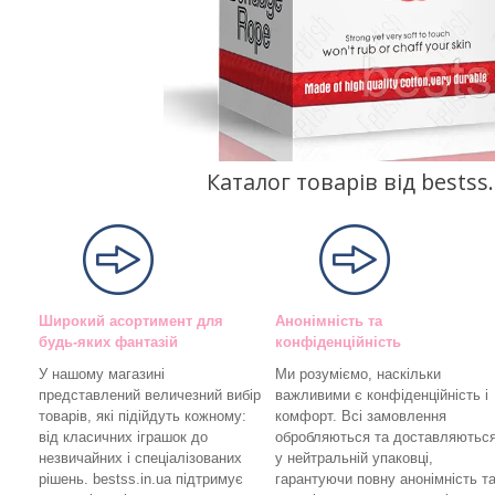
Каталог товарів від bests
Широкий асортимент для
Анонімність та
будь-яких фантазій
конфіденційність
У нашому магазині
Ми розуміємо, наскільки
представлений величезний вибір
важливими є конфіденційність і
товарів, які підійдуть кожному:
комфорт. Всі замовлення
від класичних іграшок до
обробляються та доставляютьс
незвичайних і спеціалізованих
у нейтральній упаковці,
рішень. bestss.in.ua підтримує
гарантуючи повну анонімність т