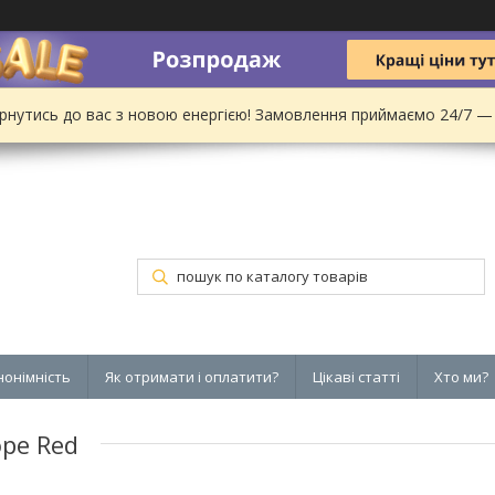
рнутись до вас з новою енергією! Замовлення приймаємо 24/7 —
нонімність
Як отримати і оплатити?
Цікаві статті
Хто ми?
ope Red