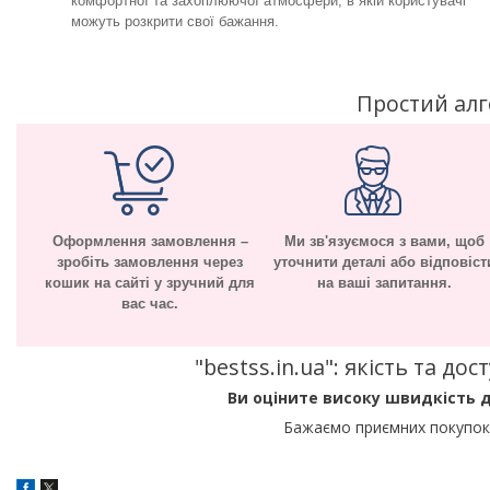
комфортної та захоплюючої атмосфери, в якій користувачі
можуть розкрити свої бажання.
Простий ал
Оформлення замовлення –
Ми зв'язуємося з вами, щоб
зробіть замовлення через
уточнити деталі або відповіст
кошик на сайті у зручний для
на ваші запитання.
вас час.
"bestss.in.ua": якість та д
Ви оціните високу швидкість д
Бажаємо приємних покупок 