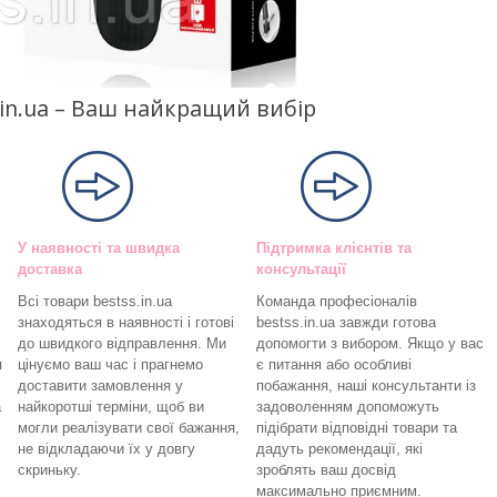
s.in.ua – Ваш найкращий вибір
У наявності та швидка
Підтримка клієнтів та
доставка
консультації
Всі товари bestss.in.ua
Команда професіоналів
знаходяться в наявності і готові
bestss.in.ua завжди готова
до швидкого відправлення. Ми
допомогти з вибором. Якщо у вас
я
цінуємо ваш час і прагнемо
є питання або особливі
доставити замовлення у
побажання, наші консультанти із
а
найкоротші терміни, щоб ви
задоволенням допоможуть
могли реалізувати свої бажання,
підібрати відповідні товари та
не відкладаючи їх у довгу
дадуть рекомендації, які
скриньку.
зроблять ваш досвід
максимально приємним.