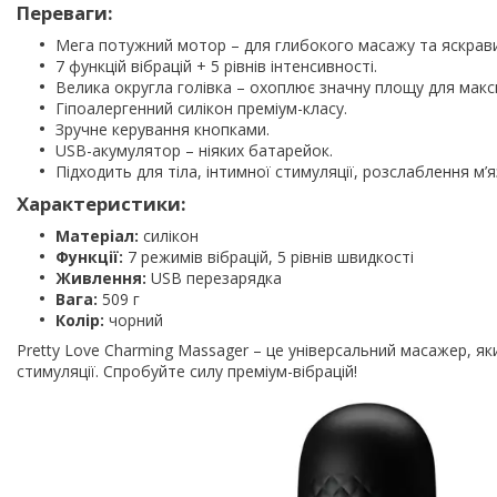
Переваги:
Мега потужний мотор – для глибокого масажу та яскравих
7 функцій вібрацій + 5 рівнів інтенсивності.
Велика округла голівка – охоплює значну площу для макс
Гіпоалергенний силікон преміум-класу.
Зручне керування кнопками.
USB-акумулятор – ніяких батарейок.
Підходить для тіла, інтимної стимуляції, розслаблення м’яз
Характеристики:
Матеріал:
силікон
Функції:
7 режимів вібрацій, 5 рівнів швидкості
Живлення:
USB перезарядка
Вага:
509 г
Колір:
чорний
Pretty Love Charming Massager – це універсальний масажер, я
стимуляції. Спробуйте силу преміум-вібрацій!