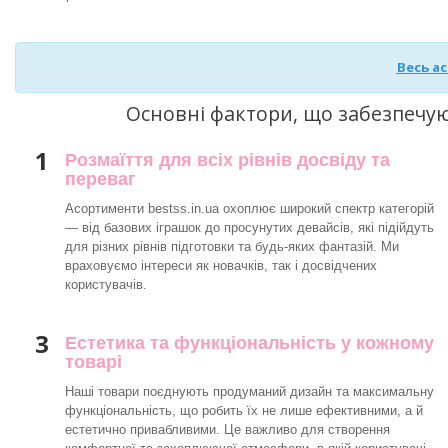
Весь а
Основні фактори, що забезпечу
1
Розмаїття для всіх рівнів досвіду та
переваг
Асортименти bestss.in.ua охоплює широкий спектр категорій
— від базових іграшок до просунутих девайсів, які підійдуть
для різних рівнів підготовки та будь-яких фантазій. Ми
враховуємо інтереси як новачків, так і досвідчених
користувачів.
3
Естетика та функціональність у кожному
товарі
Наші товари поєднують продуманий дизайн та максимальну
функціональність, що робить їх не лише ефективними, а й
естетично привабливими. Це важливо для створення