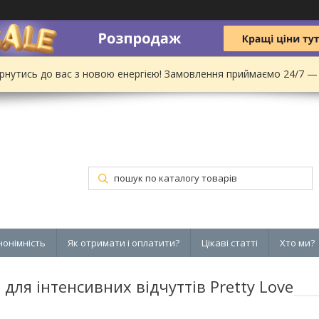
рнутись до вас з новою енергією! Замовлення приймаємо 24/7 —
нонімність
Як отримати і оплатити?
Цікаві статті
Хто ми?
ля інтенсивних відчуттів Pretty Love