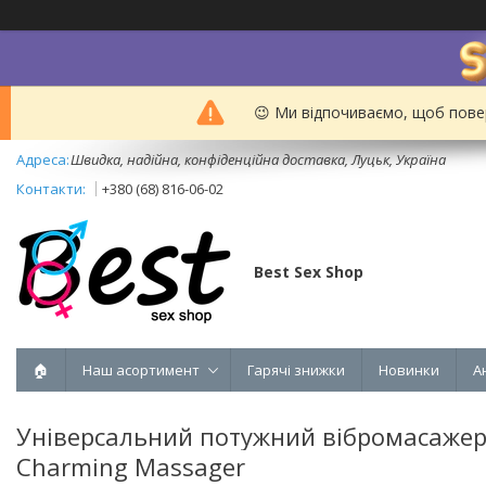
😉 Ми відпочиваємо, щоб пове
Швидка, надійна, конфіденційна доставка, Луцьк, Україна
+380 (68) 816-06-02
Best Sex Shop
🏠
Наш асортимент
Гарячі знижки
Новинки
А
Універсальний потужний вібромасажер д
Charming Massager