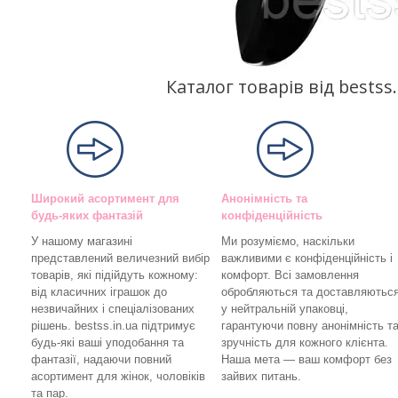
Каталог товарів від bests
Широкий асортимент для
Анонімність та
будь-яких фантазій
конфіденційність
У нашому магазині
Ми розуміємо, наскільки
представлений величезний вибір
важливими є конфіденційність і
товарів, які підійдуть кожному:
комфорт. Всі замовлення
від класичних іграшок до
обробляються та доставляютьс
незвичайних і спеціалізованих
у нейтральній упаковці,
рішень. bestss.in.ua підтримує
гарантуючи повну анонімність т
будь-які ваші уподобання та
зручність для кожного клієнта.
фантазії, надаючи повний
Наша мета — ваш комфорт без
асортимент для жінок, чоловіків
зайвих питань.
та пар.