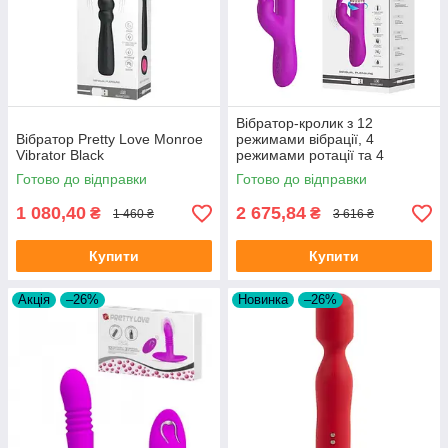
Вібратор-кролик з 12
Вібратор Pretty Love Monroe
режимами вібрації, 4
Vibrator Black
режимами ротації та 4
швидкісними режимами
Готово до відправки
Готово до відправки
штовхання Pretty Love Reese
Vibrator Purple
1 080,40
2 675,84
₴
₴
1 460 ₴
3 616 ₴
Купити
Купити
Акція
–26%
Новинка
–26%