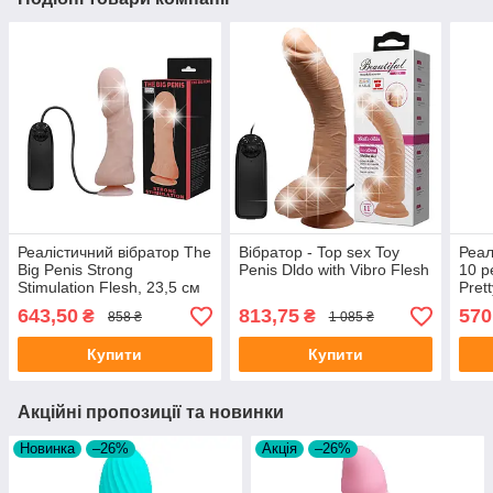
Реалістичний вібратор The
Вібратор - Top sex Toy
Реал
Big Penis Strong
Penis Dldo with Vibro Flesh
10 р
Stimulation Flesh, 23,5 см
Pret
Reali
643,50
813,75
570
₴
₴
858 ₴
1 085 ₴
Fles
Купити
Купити
Акційні пропозиції та новинки
Новинка
–26%
Акція
–26%