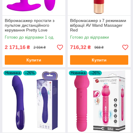
Вібромасажер простати з
Вібромасажер з 7 режимами
пультом дистанційного
вібрації AV Wand Massager
керування Pretty Love
Red
Heather Vibro Stimulator Pink
Готово до відправки 1 од.
Готово до відправки
2 171,16
716,32
₴
₴
2 934 ₴
968 ₴
Купити
Купити
Новинка
–26%
Новинка
–26%