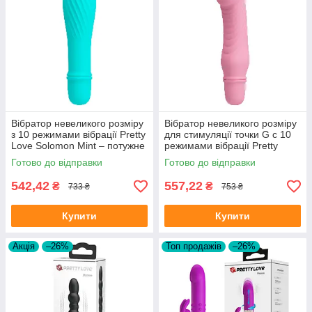
Вібратор невеликого розміру
Вібратор невеликого розміру
з 10 режимами вібрації Pretty
для стимуляції точки G c 10
Love Solomon Mint – потужне
режимами вібрації Pretty
задоволення у компактному
Love Stev Light Pink
Готово до відправки
Готово до відправки
розмірі!
542,42
557,22
₴
₴
733 ₴
753 ₴
Купити
Купити
Акція
–26%
Топ продажів
–26%