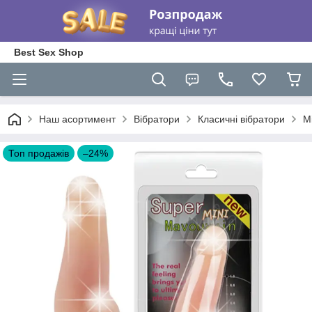
Best Sex Shop
Наш асортимент
Вібратори
Класичні вібратори
Mi
Топ продажів
–24%