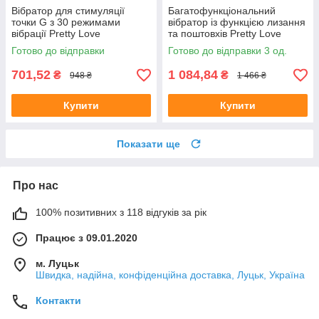
Вібратор для стимуляції
Багатофункціональний
точки G з 30 режимами
вібратор із функцією лизання
вібрації Pretty Love
та поштовхів Pretty Love
Elemental-Youth Vibrator Blue
Chaley
Готово до відправки
Готово до відправки 3 од.
701,52
1 084,84
₴
₴
948 ₴
1 466 ₴
Купити
Купити
Показати ще
Про нас
100% позитивних з 118 відгуків за рік
Працює з 09.01.2020
м. Луцьк
Швидка, надійна, конфіденційна доставка, Луцьк, Україна
Контакти