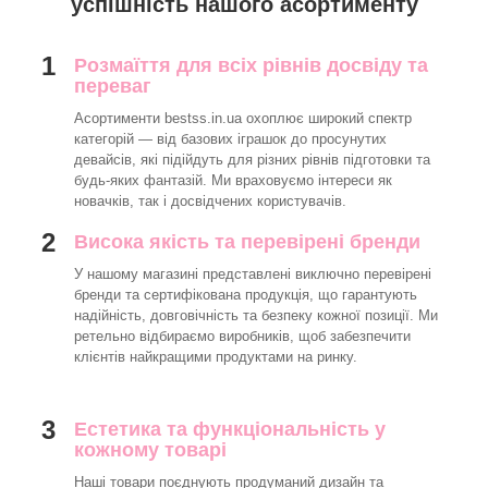
успішність нашого асортименту
1
Розмаїття для всіх рівнів досвіду та
переваг
Асортименти bestss.in.ua охоплює широкий спектр
категорій — від базових іграшок до просунутих
девайсів, які підійдуть для різних рівнів підготовки та
будь-яких фантазій. Ми враховуємо інтереси як
новачків, так і досвідчених користувачів.
2
Висока якість та перевірені бренди
У нашому магазині представлені виключно перевірені
бренди та сертифікована продукція, що гарантують
надійність, довговічність та безпеку кожної позиції. Ми
ретельно відбираємо виробників, щоб забезпечити
клієнтів найкращими продуктами на ринку.
3
Естетика та функціональність у
кожному товарі
Наші товари поєднують продуманий дизайн та