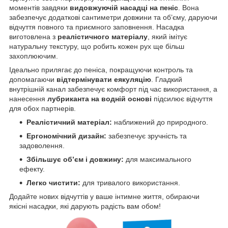
моментів завдяки
видовжуючій насадці на пеніс
. Вона
забезпечує додаткові сантиметри довжини та об’єму, даруючи
відчуття повного та приємного заповнення. Насадка
виготовлена з
реалістичного матеріалу
, який імітує
натуральну текстуру, що робить кожен рух ще більш
захоплюючим.
Ідеально прилягає до пеніса, покращуючи контроль та
допомагаючи
відтермінувати еякуляцію
. Гладкий
внутрішній канал забезпечує комфорт під час використання, а
нанесення
лубриканта на водній основі
підсилює відчуття
для обох партнерів.
Реалістичний матеріал:
наближений до природного.
Ергономічний дизайн:
забезпечує зручність та
задоволення.
Збільшує об’єм і довжину:
для максимального
ефекту.
Легко чистити:
для тривалого використання.
Додайте нових відчуттів у ваше інтимне життя, обираючи
якісні насадки, які дарують радість вам обом!