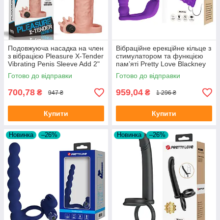
Подовжуюча насадка на член
Вібраційне ерекційне кільце з
з вібрацією Pleasure X-Tender
стимулатором та функцією
Vibrating Penis Sleeve Add 2"
пам’яті Pretty Love Blackney
Flesh
Vibrating Enhacer Purple
Готово до відправки
Готово до відправки
700,78
959,04
₴
₴
947 ₴
1 296 ₴
Купити
Купити
Новинка
–26%
Новинка
–26%