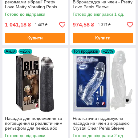
режимами вібрації Pretty
Вібронасадка на член - Pretty
Love Matty Vibrating Penis
Love Penis Sleeve
Sleeve
Готово до відправки
Готово до відправки 1 од.
1 041,18
974,58
₴
₴
1 407 ₴
1 317 ₴
Купити
Купити
Акція
–25%
Топ продажів
–25%
Насадка для подовження та
Реалістична подовжуюча
потовщення із реалістичним
насадка на член з вібрацією
рельєфом для пеніса або
Crystal Clear Penis Sleeve
вібратора Penis Sleeve Black
With Extension And Vibration
Готово до відправки
Готово до відправки 2 од.