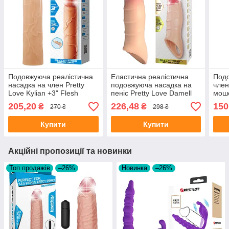
Подовжуюча реалістична
Еластична реалістична
Подо
насадка на член Pretty
подовжуюча насадка на
член
Love Kylian +3" Flesh
пеніс Pretty Love Damell
мошо
Penis Sleeve Flesh
Slee
205,20
226,48
150
₴
₴
270 ₴
298 ₴
Купити
Купити
Акційні пропозиції та новинки
Топ продажів
–26%
Новинка
–26%