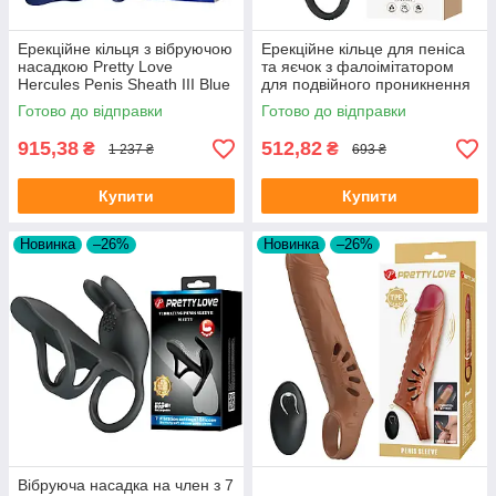
Ерекційне кільця з вібруючою
Ерекційне кільце для пеніса
насадкою Pretty Love
та яєчок з фалоімітатором
Hercules Penis Sheath III Blue
для подвійного проникнення
— подвійне задоволення та
Pretty Love Moses Black
Готово до відправки
Готово до відправки
потужна підтримка
915,38
512,82
₴
₴
1 237 ₴
693 ₴
Купити
Купити
Новинка
–26%
Новинка
–26%
Вібруюча насадка на член з 7