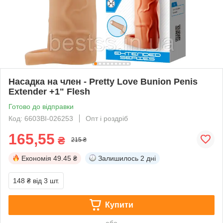
Насадка на член - Pretty Love Bunion Penis
Extender +1" Flesh
Готово до відправки
Код: 6603BI-026253
Опт і роздріб
165,55
₴
215 ₴
Економія
49.45 ₴
Залишилось
2 дні
148 ₴
від 3 шт.
Купити
або