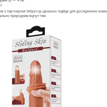
іаметр — 4 см.
).
м з партнером! Вібратор ідеально підійде для дослідження нови
мально природним відчуттям.