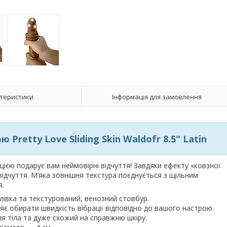
теристики
Інформація для замовлення
Pretty Love Sliding Skin Waldofr 8.5" Latin
цією подарує вам неймовірні відчуття! Завдяки ефекту «ковзної
 відчуття. М’яка зовнішня текстура поєднується з щільним
я.
івка та текстурований, венозний стовбур.
є обирати швидкість вібрації відповідно до вашого настрою.
ля тіла та дуже схожий на справжню шкіру.