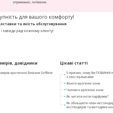
отриманні, готівкою.
оступність для вашого комфорту!
оставки та якість обслуговування
і завжди раді кожному клієнту!
змірів, довідники
Цікаві статті
мірів еротичної білизни Softline
5 причин, чому Ви ПОВИННІ 
з секс-іграшками
Жіночі ерогенні зони
Чоловічі ерогенні зони
Як читати ноти парфумів?
Як збільшити член екстенде
екстендерів та методики но