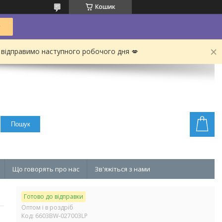
Кошик
 відправимо наступного робочого дня 💋
Пошук
Що говорять про нас
Зв'яжіться з нами
Готово до відправки
Оптом і в роздріб
Код:
6603BW-027003LP