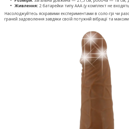
Розміри:
загальна довжина — 21,5 см, робоча — 18 см, д
Живлення:
2 батарейки типу AAA (у комплект не входять
Насолоджуйтесь яскравими експериментами в соло-грі чи разо
граней задоволення завдяки своїй потужній вібрації та макси