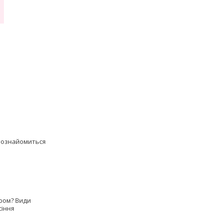
познайомиться
ром? Види
сіння