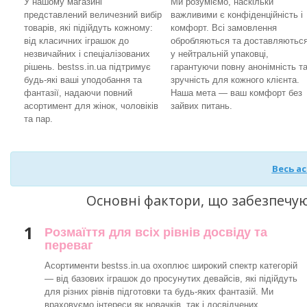
У нашому магазині
Ми розуміємо, наскільки
представлений величезний вибір
важливими є конфіденційність і
товарів, які підійдуть кожному:
комфорт. Всі замовлення
від класичних іграшок до
обробляються та доставляютьс
незвичайних і спеціалізованих
у нейтральній упаковці,
рішень. bestss.in.ua підтримує
гарантуючи повну анонімність т
будь-які ваші уподобання та
зручність для кожного клієнта.
фантазії, надаючи повний
Наша мета — ваш комфорт без
асортимент для жінок, чоловіків
зайвих питань.
та пар.
Весь а
Основні фактори, що забезпечу
1
Розмаїття для всіх рівнів досвіду та
переваг
Асортименти bestss.in.ua охоплює широкий спектр категорій
— від базових іграшок до просунутих девайсів, які підійдуть
для різних рівнів підготовки та будь-яких фантазій. Ми
враховуємо інтереси як новачків, так і досвідчених