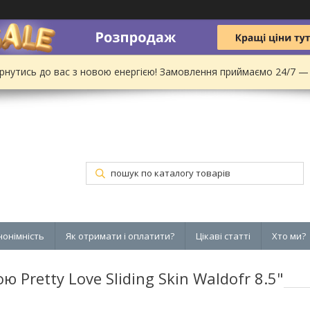
рнутись до вас з новою енергією! Замовлення приймаємо 24/7 —
нонімність
Як отримати і оплатити?
Цікаві статті
Хто ми?
Pretty Love Sliding Skin Waldofr 8.5"