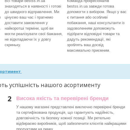
Всі товари bestss.in.ua
Команда професіоналів
знаходяться в наявності і готові
bestss.in.ua завжди готова
до швидкого відправлення. Ми
допомогти з вибором. Якщо у вас
я
цінуємо ваш час і прагнемо
є питання або особливі
доставити замовлення у
побажання, наші консультанти із
а
найкоротші терміни, щоб ви
задоволенням допоможуть
могли реалізувати свої бажання,
підібрати відповідні товари та
не відкладаючи їх у довгу
дадуть рекомендації, які
скриньку.
зроблять ваш досвід
максимально приємним.
сортимент
ють успішність нашого асортименту
2
Висока якість та перевірені бренди
У нашому магазині представлені виключно перевірені бренди
та сертифікована продукція, що гарантують надійність,
довговічність та безпеку кожної позиції. Ми ретельно
відбираємо виробників, щоб забезпечити клієнтів найкращими
продуктами на ринку.