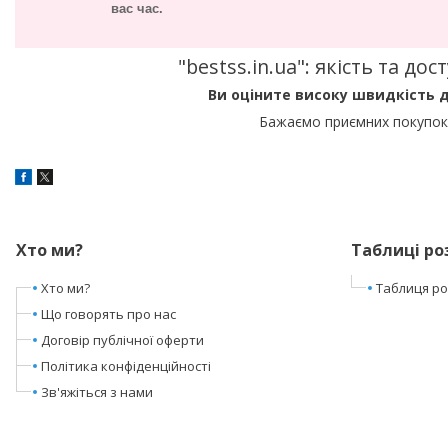
вас час.
"bestss.in.ua": якість та д
Ви оціните високу швидкість д
Бажаємо приємних покупок 
Хто ми?
Таблиці ро
Хто ми?
Таблиця роз
Що говорять про нас
Договір публічної оферти
Політика конфіденційності
Зв'яжіться з нами