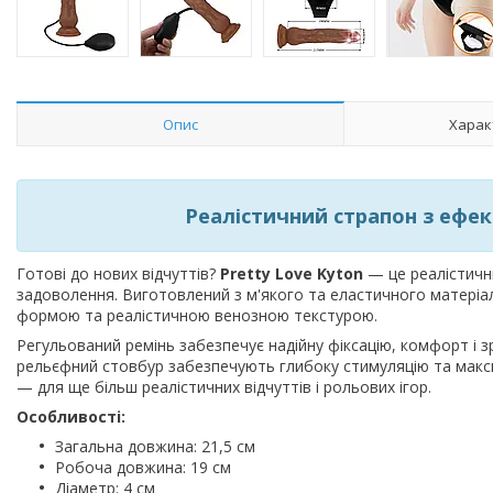
Опис
Харак
Реалістичний страпон з ефек
Готові до нових відчуттів?
Pretty Love Kyton
— це реалістични
задоволення. Виготовлений з м'якого та еластичного матері
формою та реалістичною венозною текстурою.
Регульований ремінь забезпечує надійну фіксацію, комфорт і зр
рельєфний стовбур забезпечують глибоку стимуляцію та максим
— для ще більш реалістичних відчуттів і рольових ігор.
Особливості:
Загальна довжина: 21,5 см
Робоча довжина: 19 см
Діаметр: 4 см