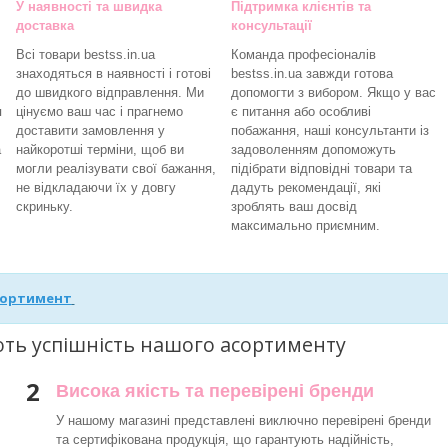
У наявності та швидка
Підтримка клієнтів та
доставка
консультації
Всі товари bestss.in.ua
Команда професіоналів
знаходяться в наявності і готові
bestss.in.ua завжди готова
до швидкого відправлення. Ми
допомогти з вибором. Якщо у вас
я
цінуємо ваш час і прагнемо
є питання або особливі
доставити замовлення у
побажання, наші консультанти із
а
найкоротші терміни, щоб ви
задоволенням допоможуть
могли реалізувати свої бажання,
підібрати відповідні товари та
не відкладаючи їх у довгу
дадуть рекомендації, які
скриньку.
зроблять ваш досвід
максимально приємним.
сортимент
ють успішність нашого асортименту
2
Висока якість та перевірені бренди
У нашому магазині представлені виключно перевірені бренди
та сертифікована продукція, що гарантують надійність,