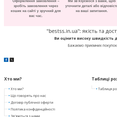
Оформлення замовлення –
Ми зв'язуємося з вами, щоб
зробіть замовлення через
уточнити деталі або відповіст
кошик на сайті у зручний для
на ваші запитання.
вас час.
"bestss.in.ua": якість та д
Ви оціните високу швидкість д
Бажаємо приємних покупок 
Хто ми?
Таблиці ро
Хто ми?
Таблиця роз
Що говорять про нас
Договір публічної оферти
Політика конфіденційності
Зв'яжіться з нами