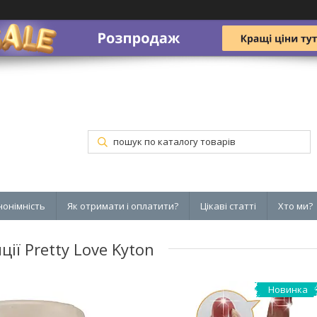
нонімність
Як отримати і оплатити?
Цікаві статті
Хто ми?
ії Pretty Love Kyton
Новинка