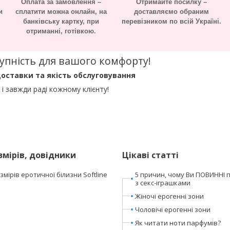
Оплата за замовлення –
Отримайте посилку –
и
сплатити можна онлайн, на
доставляємо обраним
банківську картку, при
перевізником по всій Україні.
отриманні, готівкою.
оступність для вашого комфорту!
оставки та якість обслуговування
і завжди раді кожному клієнту!
змірів, довідники
Цікаві статті
мірів еротичної білизни Softline
5 причин, чому Ви ПОВИННІ 
з секс-іграшками
Жіночі ерогенні зони
Чоловічі ерогенні зони
Як читати ноти парфумів?