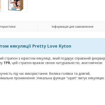
теристики
Інформація для замовлення
том еякуляції Pretty Love Kyton
й страпон з ефектом еякуляції, який подарує справжній феєрве
алу
TPR
, цей страпон вражає своєю натуральністю, анатомічною
учність під час використання. Велика голівка та довгий,
альне проникнення. Унікальна функція "squirt" імітує еякуляцію