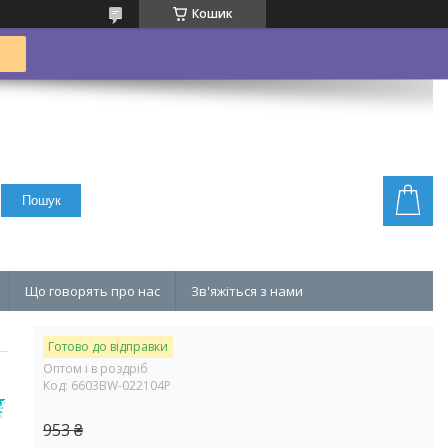
Кошик
Пошук
Що говорять про нас
Зв'яжіться з нами
Готово до відправки
Оптом і в роздріб
Код:
6603BW-022104P
953 ₴