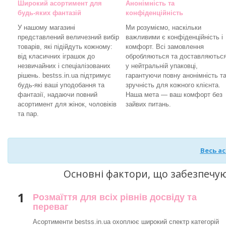
Широкий асортимент для
Анонімність та
будь-яких фантазій
конфіденційність
У нашому магазині
Ми розуміємо, наскільки
представлений величезний вибір
важливими є конфіденційність і
товарів, які підійдуть кожному:
комфорт. Всі замовлення
від класичних іграшок до
обробляються та доставляютьс
незвичайних і спеціалізованих
у нейтральній упаковці,
рішень. bestss.in.ua підтримує
гарантуючи повну анонімність т
будь-які ваші уподобання та
зручність для кожного клієнта.
фантазії, надаючи повний
Наша мета — ваш комфорт без
асортимент для жінок, чоловіків
зайвих питань.
та пар.
Весь а
Основні фактори, що забезпечу
1
Розмаїття для всіх рівнів досвіду та
переваг
Асортименти bestss.in.ua охоплює широкий спектр категорій