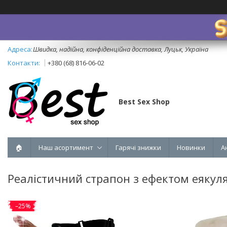
Швидка, надійна, конфіденційна доставка, Луцьк, Україна
+380 (68) 816-06-02
Best Sex Shop
🏠
Наш асортимент
Гарячі знижки
Новинки
А
Реалістичний страпон з ефектом еякуляц
–25%